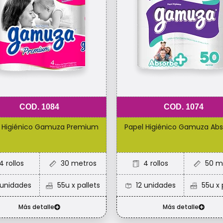
COD. 1084
COD. 1074
 Higiénico Gamuza Premium
Papel Higiénico Gamuza Ab
4 rollos
30 metros
4 rollos
50 m
 unidades
55u x pallets
12 unidades
55u x 
Más detalle
Más detalle