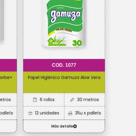
COD. 1077
sorbe+
Papel Higiénico Gamuza Aloe Vera
etros
6 rollos
30 metros
pallets
12 unidades
35u x pallets
Más detalle