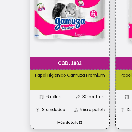
COD. 1082
Papel Higiénico Gamuza Premium
Papel
6 rollos​
30 metros
8 unidades
55u x pallets
12
Más detalle