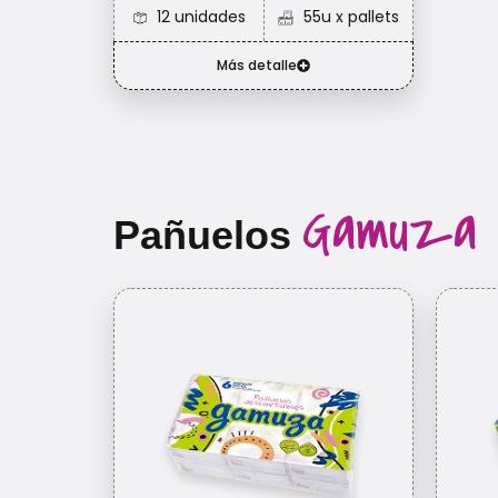
12 unidades
55u x pallets
Más detalle
Gamuza
Pañuelos