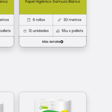
lanco
Papel Higiénico Gamuza Blanco
etros
6 rollos
30 metros
pallets
12 unidades
55u x pallets
Más detalle