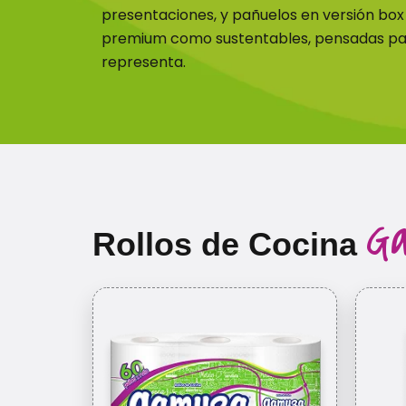
presentaciones, y pañuelos en versión bo
premium como sustentables, pensadas para 
representa.
G
Rollos de Cocina