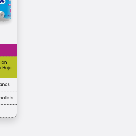
ión
e Hoja
años​
pallets