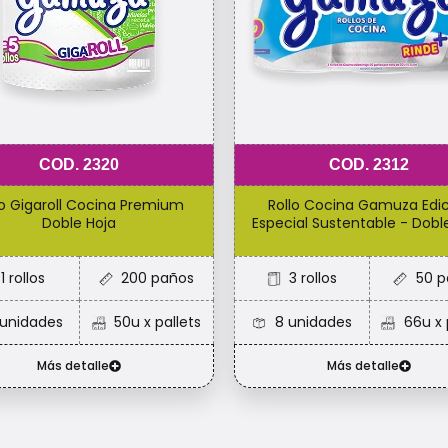
COD. 2320
COD. 2312
lo Gigaroll Cocina Premium
Rollo Cocina Gamuza Edic
Doble Hoja
Especial Sustentable - Dobl
1 rollos
200 paños​
3 rollos
50 p
 unidades
50u x pallets
8 unidades
66u x 
Más detalle
Más detalle