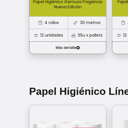
Papel Higiénico Gamuza Fragancia
Pape
Nueva Edición
4 rollos​
30 metros
12 unidades
55u x pallets
12
Más detalle
Papel Higiénico Lí