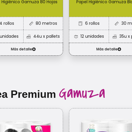
l Higiénico Gamuza 80 Hojas
Papel Higiénico Gamuza B
4 rollos
80 metros
6 rollos
30 m
 unidades
44u x pallets
12 unidades
35u x 
Más detalle
Más detalle
Gamuza
nea Premium