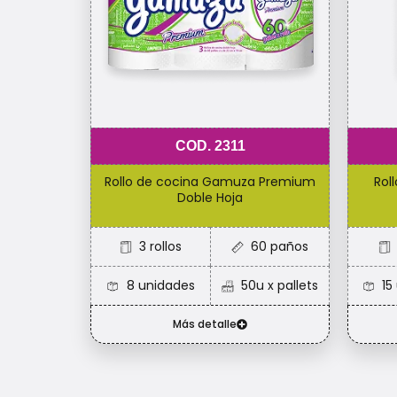
COD. 2311
Rollo de cocina Gamuza Premium
Rol
Doble Hoja
3 rollos​
60 paños​
8 unidades
50u x pallets
15
Más detalle